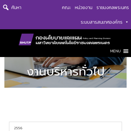
Skip
ค้นหา
คณะ
หน่วยงาน
ราชมงคลพระนคร
to
content
ระบบสารสนเทศองค์กร
MENU
งานบริหารทั่วไป
2556