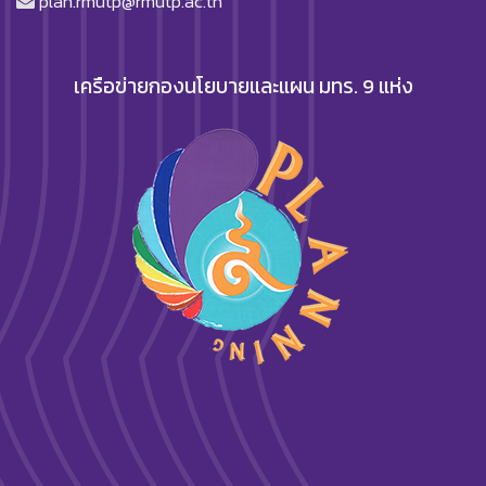
plan.rmutp@rmutp.ac.th
เครือข่ายกองนโยบายและแผน มทร. 9 แห่ง