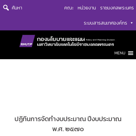
Skip
ค้นหา
คณะ
หน่วยงาน
ราชมงคลพระนคร
to
content
ระบบสารสนเทศองค์กร
MENU
ปฏิทินการจัดทำงบประมาณ ปีงบประมาณ
พ.ศ. ๒๕๗๐