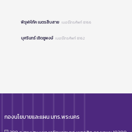
พิรุฬห์ภัค เนตรสืบสาย
เบอร์โทรศัพท์ 8166
บุศรินทร์ เชิดชูพงษ์
เบอร์โทรศัพท์ 8162
กองนโยบายและแผน มทร.พระนคร