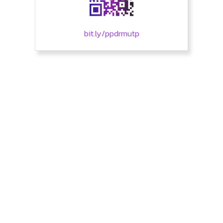
bit.ly/ppdrmutp