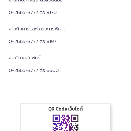
0-2665-3777 ต่อ 8170
งานกิจการและโครงการพิเศษ
0-2665-3777 ต่อ 8197
งานวิเทศสัมพันธ์
0-2665-3777 ต่อ 6600
QR Code เว็บไซต์