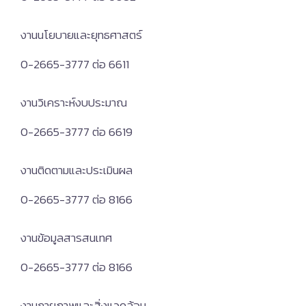
งานนโยบายและยุทธศาสตร์
0-2665-3777 ต่อ 6611
งานวิเคราะห์งบประมาณ
0-2665-3777 ต่อ 6619
งานติดตามและประเมินผล
0-2665-3777 ต่อ 8166
งานข้อมูลสารสนเทศ
0-2665-3777 ต่อ 8166
งานกายภาพและสิ่งแวดล้อม