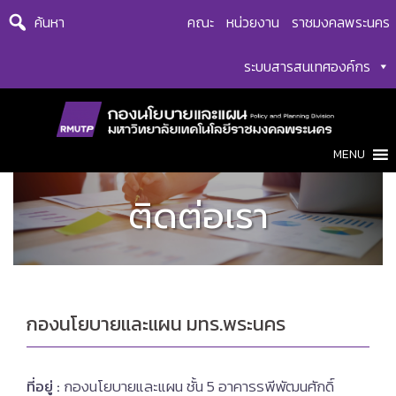
Skip
ค้นหา
คณะ
หน่วยงาน
ราชมงคลพระนคร
to
content
ระบบสารสนเทศองค์กร
MENU
ติดต่อเรา
กองนโยบายและแผน มทร.พระนคร
ที่อยู่
:
กองนโยบายและแผน ชั้น 5 อาคารรพีพัฒนศักดิ์